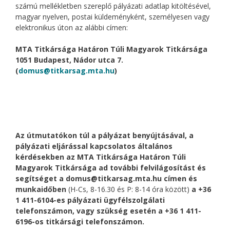
számú mellékletben szereplő pályázati adatlap kitöltésével,
magyar nyelven, postai küldeményként, személyesen vagy
elektronikus úton az alábbi címen:
MTA Titkársága Határon Túli Magyarok Titkársága
1051 Budapest, Nádor utca 7.
(
domus@titkarsag.mta.hu
)
Az útmutatókon túl a pályázat benyújtásával, a
pályázati eljárással kapcsolatos általános
kérdésekben az MTA Titkársága Határon Túli
Magyarok Titkársága ad további felvilágosítást és
segítséget a
domus@titkarsag.mta.hu
címen és
munkaidőben
(H-Cs, 8-16.30 és P: 8-14 óra között)
a +36
1 411-6104-es pályázati ügyfélszolgálati
telefonszámon, vagy szükség esetén a +36 1 411-
6196-os titkársági telefonszámon.