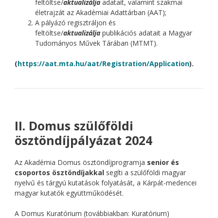
feltöltse/
aktualizálja
adatait, valamint szakmai
életrajzát az Akadémiai Adattárban (AAT);
A pályázó regisztráljon és
feltöltse/
aktualizálja
publikációs adatait a Magyar
Tudományos Művek Tárában (MTMT).
(
https://aat.mta.hu/aat/Registration/Application
).
II. Domus szülőföldi
ösztöndíjpályázat 2024
Az Akadémia Domus ösztöndíjprogramja
senior és
csoportos ösztöndíjakkal
segíti a szülőföldi magyar
nyelvű és tárgyú kutatások folyatását, a Kárpát-medencei
magyar kutatók együttműködését.
A Domus Kuratórium (továbbiakban: Kuratórium)