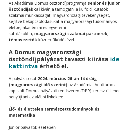
Az Akadémia Domus ösztöndíjprogramja
senior
és junior
ösztöndíjakkal
kívánja támogatni a külföldi kutatók
szakmai munkásságát, magyarországi tevékenységét,
segítve bekapcsolódásukat a magyarországi tudományos
életbe, akadémiai és egyetemi
kutatásokba,
magyarországi szakmai partnerek,
témavezetők
közreműködésével.
A Domus magyarországi
ösztöndíjpályázat tavaszi kiírása
ide
kattintva
érhető el.
A pályázatokat
2024. március 26-án 14 óráig
(magyarországi idő szerint)
az Akadémiai Adattárhoz
kapcsolt Domus pályázati rendszeren (DPR) keresztül lehet
benyújtani az alábbi linkeken:
Élő- és élettelen természettudományok és
matematika
Junior pályázók esetében: