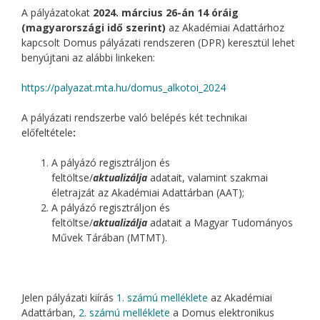
A pályázatokat
2024. március 26-án 14 óráig
(magyarországi idő szerint)
az Akadémiai Adattárhoz
kapcsolt Domus pályázati rendszeren (DPR) keresztül lehet
benyújtani az alábbi linkeken:
https://palyazat.mta.hu/domus_alkotoi_2024
A pályázati rendszerbe való belépés két technikai
előfeltétele
:
A pályázó regisztráljon és
feltöltse/
aktualizálja
adatait, valamint szakmai
életrajzát az Akadémiai Adattárban (AAT);
A pályázó regisztráljon és
feltöltse/
aktualizálja
adatait a Magyar Tudományos
Művek Tárában (MTMT).
Jelen pályázati kiírás
1. számú melléklete
az Akadémiai
Adattárban,
2. számú melléklete
a Domus elektronikus