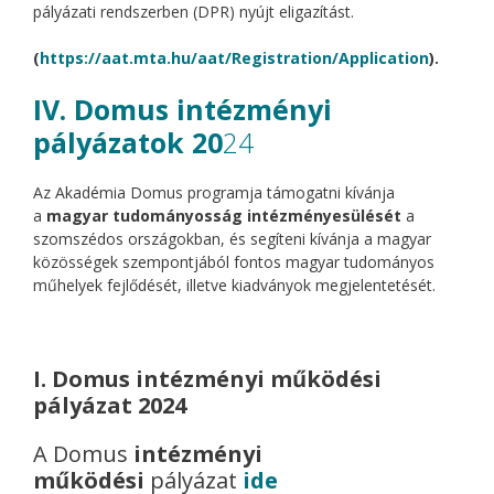
pályázati rendszerben (DPR) nyújt eligazítást.
(
https://aat.mta.hu/aat/Registration/Application
).
IV. Domus intézményi
pályázatok 20
24
Az Akadémia Domus programja támogatni kívánja
a
magyar tudományosság intézményesülését
a
szomszédos országokban, és segíteni kívánja a magyar
közösségek szempontjából fontos magyar tudományos
műhelyek fejlődését, illetve kiadványok megjelentetését.
I. Domus intézményi működési
pályázat 2024
A Domus
intézményi
működési
pályázat
ide