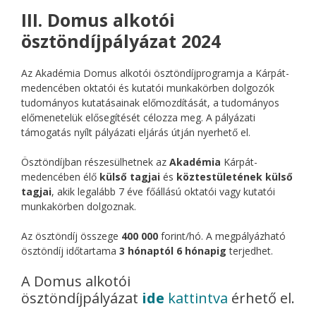
III. Domus alkotói
ösztöndíjpályázat 2024
Az Akadémia Domus alkotói ösztöndíjprogramja a Kárpát-
medencében oktatói és kutatói munkakörben dolgozók
tudományos kutatásainak előmozdítását, a tudományos
előmenetelük elősegítését célozza meg. A pályázati
támogatás nyílt pályázati eljárás útján nyerhető el.
Ösztöndíjban részesülhetnek az
Akadémia
Kárpát-
medencében élő
külső tagjai
és
köztestületének külső
tagjai
, akik legalább 7 éve főállású oktatói vagy kutatói
munkakörben dolgoznak.
Az ösztöndíj összege
400 000
forint/hó. A megpályázható
ösztöndíj időtartama
3
hónaptól 6 hónapig
terjedhet.
A Domus alkotói
ösztöndíjpályázat
ide
kattintva
érhető el.