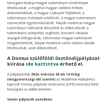
támogatni kívánja magyar tudományos eredmények
létrehozását, a meglévő magyar szellemi értékek
dokumentálását, a magyar szaknyelv fejlődését; a
tudományos műhelyek erősítését, a magyar tudományos
szervezetek együttműködését, Kárpát-medencei magyar
tudományos hálózatok létrejöttét és előkészítését; a
tudományos utánpótlás segítését, korszerű oktatási
anyagok kidolgozását, színvonalas magyar tankönyvek
megjelentetését, Kárpát-medencei szintű doktori iskolák
létrehozását, azok előkészítését.
A Domus szülőföldi ösztöndíjpályázat
kiírása
ide kattintva
érhető el.
A pályázatokat
2024. március 26-án 14 óráig
(magyarországi idő szerint)
az Akadémiai Adattárhoz
kapcsolt Domus pályázati rendszeren (DPR) keresztül lehet
benyújtani az alábbi linkeken:
Senior pályázók esetében: