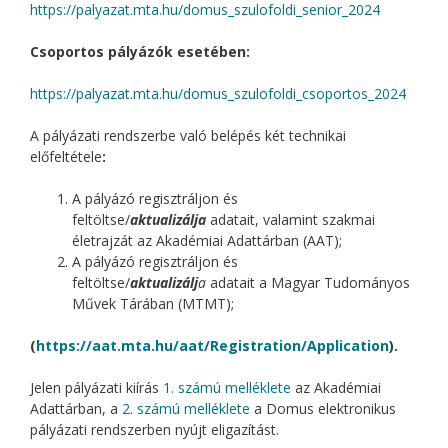
https://palyazat.mta.hu/domus_szulofoldi_senior_2024
Csoportos pályázók esetében:
https://palyazat.mta.hu/domus_szulofoldi_csoportos_2024
A pályázati rendszerbe való belépés két technikai
előfeltétele
:
A pályázó regisztráljon és
feltöltse/
aktualizálja
adatait, valamint szakmai
életrajzát az Akadémiai Adattárban (AAT);
A pályázó regisztráljon és
feltöltse/
aktualizálj
a
adatait a Magyar Tudományos
Művek Tárában (MTMT);
(
https://aat.mta.hu/aat/Registration/Application
).
Jelen pályázati kiírás
1. számú melléklete
az Akadémiai
Adattárban, a
2. számú melléklete
a Domus elektronikus
pályázati rendszerben nyújt eligazítást.