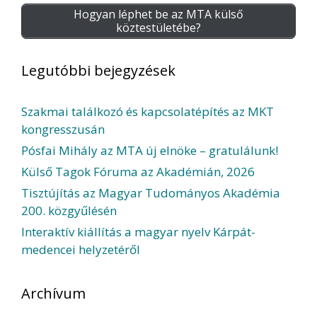
Hogyan léphet be az MTA külső
köztestületébe?
Legutóbbi bejegyzések
Szakmai találkozó és kapcsolatépítés az MKT
kongresszusán
Pósfai Mihály az MTA új elnöke – gratulálunk!
Külső Tagok Fóruma az Akadémián, 2026
Tisztújítás az Magyar Tudományos Akadémia
200. közgyűlésén
Interaktív kiállítás a magyar nyelv Kárpát-
medencei helyzetéről
Archívum