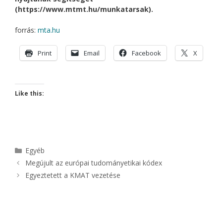
(https://www.mtmt.hu/munkatarsak).
forrás:
mta.hu
Print
Email
Facebook
X
Like this:
Kategória
Egyéb
Megújult az európai tudományetikai kódex
Egyeztetett a KMAT vezetése