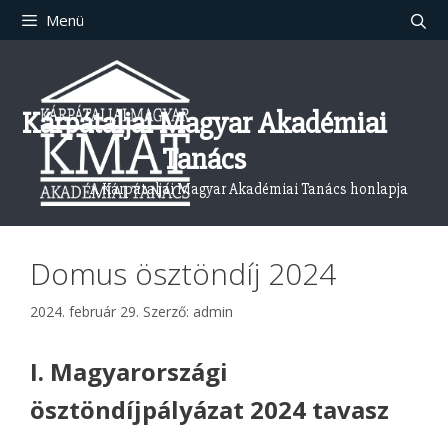
Kilépés
Menü
a
tartalomba
Kárpátaljai Magyar Akadémiai
Tanács
A Kárpátaljai Magyar Akadémiai Tanács honlapja
Domus ösztöndíj 2024
2024. február 29.
Szerző:
admin
I. Magyarországi
ösztöndíjpályázat 2024 tavasz