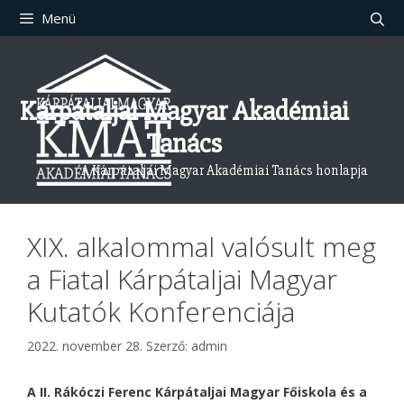
Kilépés
Menü
a
tartalomba
Kárpátaljai Magyar Akadémiai
Tanács
A Kárpátaljai Magyar Akadémiai Tanács honlapja
XIX. alkalommal valósult meg
a Fiatal Kárpátaljai Magyar
Kutatók Konferenciája
2022. november 28.
Szerző:
admin
A II. Rákóczi Ferenc Kárpátaljai Magyar Főiskola és a