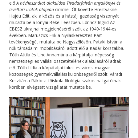
elő
A névhasználat alakulása Tivadarfalván anyakönyvi és
levéltári iratok alapján
címmel. Őt követte Hrestyákné
Hajdu Edit, aki a közös és a háztáji gazdaság viszonyát
mutatta be a lónyai Béke Téeszben. Lőrincz Ingrid Az
EBESZ ukrajnai megjelenéséről szólt az 1940-1944-es
években. Maruszics Erik a Nyilaskeresztes Párt
tevékenységét mutatta be Nagyszőlősön. Pataki István a
nők társadalmi mobilitásáról adott elő a Kádár-korszakba.
Tóth Attila és Linc Annamária a kárpátaljai népesség
nemzetiségi és vallási összetételének alakulásáról adtak
elő. Tóth Lídia a kárpátaljai falusi és városi magyar
közösségek gyermekvállalási különbségeiről szólt. Váradi
Krisztián a Rákóczi-főiskola filológia szakos hallgatóinak
körében elvégzett vizsgálatát mutatta be.