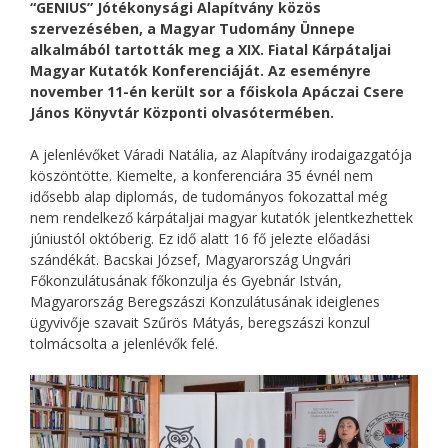
“GENIUS” Jótékonysági Alapítvány közös
szervezésében, a Magyar Tudomány Ünnepe
alkalmából tartották meg a XIX. Fiatal Kárpátaljai
Magyar Kutatók Konferenciáját. Az eseményre
november 11-én került sor a főiskola Apáczai Csere
János Könyvtár Központi olvasótermében.
A jelenlévőket Váradi Natália, az Alapítvány irodaigazgatója
köszöntötte. Kiemelte, a konferenciára 35 évnél nem
idősebb alap diplomás, de tudományos fokozattal még
nem rendelkező kárpátaljai magyar kutatók jelentkezhettek
júniustól októberig. Ez idő alatt 16 fő jelezte előadási
szándékát. Bacskai József, Magyarország Ungvári
Főkonzulátusának főkonzulja és Gyebnár István,
Magyarország Beregszászi Konzulátusának ideiglenes
ügyvivője szavait Szűrös Mátyás, beregszászi konzul
tolmácsolta a jelenlévők felé.