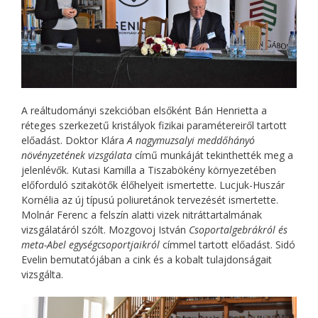
A reáltudományi szekcióban elsőként Bán Henrietta a
réteges szerkezetű kristályok fizikai paramétereiről tartott
előadást. Doktor Klára
A nagymuzsalyi meddőhányó
növényzetének vizsgálata
című munkáját tekinthették meg a
jelenlévők. Kutasi Kamilla a Tiszabökény környezetében
előforduló szitakötők élőhelyeit ismertette. Lucjuk-Huszár
Kornélia az új típusú poliuretánok tervezését ismertette.
Molnár Ferenc a felszín alatti vizek nitráttartalmának
vizsgálatáról szólt. Mozgovoj István
Csoportalgebrákról és
meta-Abel egységcsoportjaikról
címmel tartott előadást. Sidó
Evelin bemutatójában a cink és a kobalt tulajdonságait
vizsgálta.