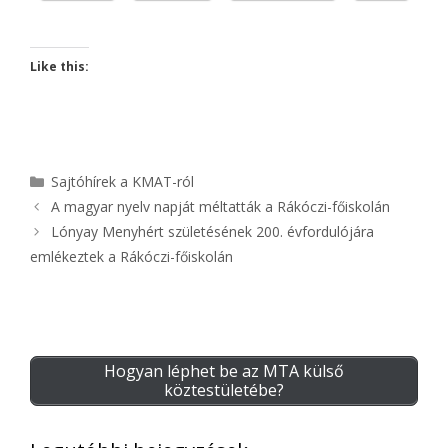
Like this:
Kategória
Sajtóhírek a KMAT-ról
A magyar nyelv napját méltatták a Rákóczi-főiskolán
Lónyay Menyhért születésének 200. évfordulójára
emlékeztek a Rákóczi-főiskolán
Hogyan léphet be az MTA külső
köztestületébe?