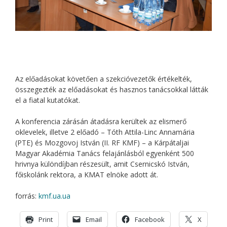
Az előadásokat követően a szekcióvezetők értékelték,
összegezték az előadásokat és hasznos tanácsokkal látták
el a fiatal kutatókat.
A konferencia zárásán átadásra kerültek az elismerő
oklevelek, illetve 2 előadó – Tóth Attila-Linc Annamária
(PTE) és Mozgovoj István (II. RF KMF) – a Kárpátaljai
Magyar Akadémia Tanács felajánlásból egyenként 500
hrivnya különdíjban részesült, amit Csernicskó István,
főiskolánk rektora, a KMAT elnöke adott át.
forrás:
kmf.ua.ua
Print
Email
Facebook
X