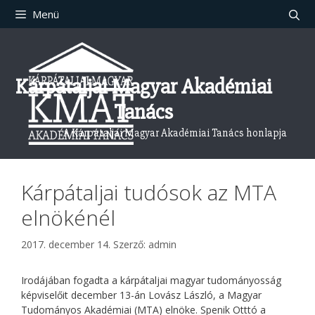
Kilépés
Menü
a
tartalomba
Kárpátaljai Magyar Akadémiai
Tanács
A Kárpátaljai Magyar Akadémiai Tanács honlapja
Kárpátaljai tudósok az MTA
elnökénél
2017. december 14.
Szerző:
admin
Irodájában fogadta a kárpátaljai magyar tudományosság
képviselőit december 13-án Lovász László, a Magyar
Tudományos Akadémiai (MTA) elnöke. Spenik Otttó a