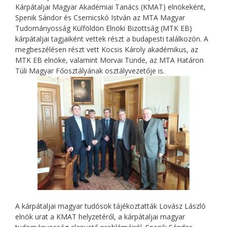
Kárpátaljai Magyar Akadémiai Tanács (KMAT) elnökeként,
Spenik Sándor és Csernicskó István az MTA Magyar
Tudományosság Külföldön Elnöki Bizottság (MTK EB)
kárpátaljai tagjaiként vettek részt a budapesti találkozón. A
megbeszélésen részt vett Kocsis Károly akadémikus, az
MTK EB elnöke, valamint Morvai Tünde, az MTA Határon
Túli Magyar Főosztályának osztályvezetője is.
A kárpátaljai magyar tudósok tájékoztatták Lovász László
elnök urat a KMAT helyzetéről, a kárpátaljai magyar