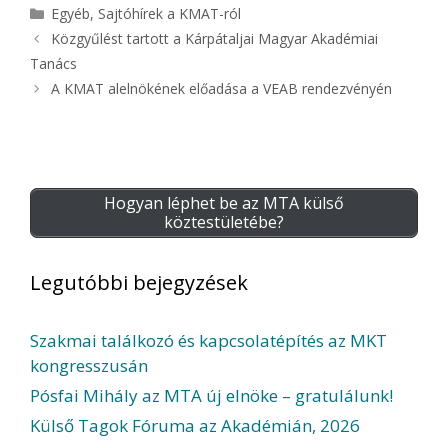
Kategória
Egyéb
,
Sajtóhírek a KMAT-ról
Közgyűlést tartott a Kárpátaljai Magyar Akadémiai
Tanács
A KMAT alelnökének előadása a VEAB rendezvényén
Hogyan léphet be az MTA külső
köztestületébe?
Legutóbbi bejegyzések
Szakmai találkozó és kapcsolatépítés az MKT
kongresszusán
Pósfai Mihály az MTA új elnöke – gratulálunk!
Külső Tagok Fóruma az Akadémián, 2026