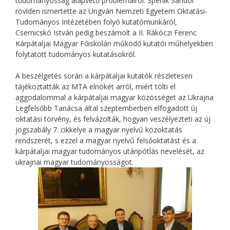
tudományosság alapvető problémáiról. Spenik Sándor
röviden ismertette az Ungvári Nemzeti Egyetem Oktatási-
Tudományos Intézetében folyó kutatómunkáról,
Csernicskó István pedig beszámolt a II. Rákóczi Ferenc
Kárpátaljai Magyar Főiskolán működő kutatói műhelyekben
folytatott tudományos kutatásokról.
A beszélgetés során a kárpátaljai kutatók részletesen
tájékoztatták az MTA elnökét arról, miért tölti el
aggodalommal a kárpátaljai magyar közösséget az Ukrajna
Legfelsőbb Tanácsa által szeptemberben elfogadott új
oktatási törvény, és felvázolták, hogyan veszélyezteti az új
jogszabály 7. cikkelye a magyar nyelvű közoktatás
rendszerét, s ezzel a magyar nyelvű felsőoktatást és a
kárpátaljai magyar tudományos utánpótlás nevelését, az
ukrajnai magyar tudományosságot.