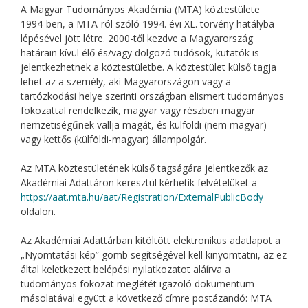
A Magyar Tudományos Akadémia (MTA) köztestülete
1994-ben, a MTA-ról szóló 1994. évi XL. törvény hatályba
lépésével jött létre. 2000-től kezdve a Magyarország
határain kívül élő és/vagy dolgozó tudósok, kutatók is
jelentkezhetnek a köztestületbe. A köztestület külső tagja
lehet az a személy, aki Magyarországon vagy a
tartózkodási helye szerinti országban elismert tudományos
fokozattal rendelkezik, magyar vagy részben magyar
nemzetiségűnek vallja magát, és külföldi (nem magyar)
vagy kettős (külföldi-magyar) állampolgár.
Az MTA köztestületének külső tagságára jelentkezők az
Akadémiai Adattáron keresztül kérhetik felvételüket a
https://aat.mta.hu/aat/Registration/ExternalPublicBody
oldalon.
Az Akadémiai Adattárban kitöltött elektronikus adatlapot a
„Nyomtatási kép” gomb segítségével kell kinyomtatni, az ez
által keletkezett belépési nyilatkozatot aláírva a
tudományos fokozat meglétét igazoló dokumentum
másolatával együtt a következő címre postázandó: MTA