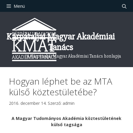
Kilépés
Menü
a
tartalomba
Kárpátaljai Magyar Akadémiai
Tanács
A Kárpátaljai Magyar Akadémiai Tanács honlapja
Hogyan léphet be az MTA
külső köztestületébe?
2016. december 14.
Szerző:
admin
A Magyar Tudományos Akadémia köztestületének
külső tagsága