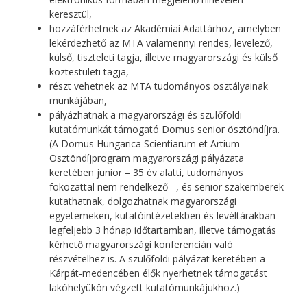
keresztül,
hozzáférhetnek az Akadémiai Adattárhoz, amelyben
lekérdezhető az MTA valamennyi rendes, levelező,
külső, tiszteleti tagja, illetve magyarországi és külső
köztestületi tagja,
részt vehetnek az MTA tudományos osztályainak
munkájában,
pályázhatnak a magyarországi és szülőföldi
kutatómunkát támogató Domus senior ösztöndíjra.
(A Domus Hungarica Scientiarum et Artium
Ösztöndíjprogram magyarországi pályázata
keretében junior – 35 év alatti, tudományos
fokozattal nem rendelkező –, és senior szakemberek
kutathatnak, dolgozhatnak magyarországi
egyetemeken, kutatóintézetekben és levéltárakban
legfeljebb 3 hónap időtartamban, illetve támogatás
kérhető magyarországi konferencián való
részvételhez is. A szülőföldi pályázat keretében a
Kárpát-medencében élők nyerhetnek támogatást
lakóhelyükön végzett kutatómunkájukhoz.)