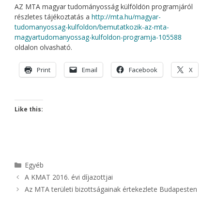
AZ MTA magyar tudományosság külföldön programjáról
részletes tájékoztatás a
http://mta.hu/magyar-
tudomanyossag-kulfoldon/bemutatkozik-az-mta-
magyartudomanyossag-kulfoldon-programja-105588
oldalon olvasható.
Print
Email
Facebook
X
Like this:
Kategória
Egyéb
A KMAT 2016. évi díjazottjai
Az MTA területi bizottságainak értekezlete Budapesten