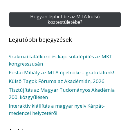
Hogyan léphet be az MTA külső
köztestületébe?
Legutóbbi bejegyzések
Szakmai találkozó és kapcsolatépítés az MKT
kongresszusán
Pósfai Mihály az MTA új elnöke – gratulálunk!
Külső Tagok Fóruma az Akadémián, 2026
Tisztújítás az Magyar Tudományos Akadémia
200. közgyűlésén
Interaktív kiállítás a magyar nyelv Kárpát-
medencei helyzetéről