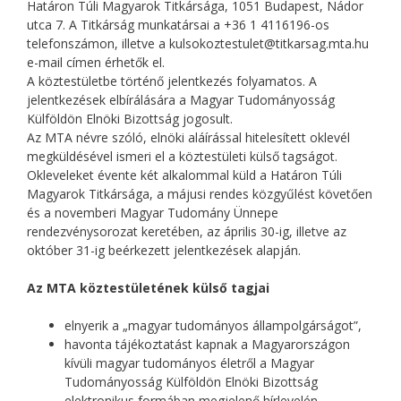
Határon Túli Magyarok Titkársága, 1051 Budapest, Nádor
utca 7. A Titkárság munkatársai a +36 1 4116196-os
telefonszámon, illetve a kulsokoztestulet@titkarsag.mta.hu
e-mail címen érhetők el.
A köztestületbe történő jelentkezés folyamatos. A
jelentkezések elbírálására a Magyar Tudományosság
Külföldön Elnöki Bizottság jogosult.
Az MTA névre szóló, elnöki aláírással hitelesített oklevél
megküldésével ismeri el a köztestületi külső tagságot.
Okleveleket évente két alkalommal küld a Határon Túli
Magyarok Titkársága, a májusi rendes közgyűlést követően
és a novemberi Magyar Tudomány Ünnepe
rendezvénysorozat keretében, az április 30-ig, illetve az
október 31-ig beérkezett jelentkezések alapján.
Az MTA köztestületének külső tagjai
elnyerik a „magyar tudományos állampolgárságot”,
havonta tájékoztatást kapnak a Magyarországon
kívüli magyar tudományos életről a Magyar
Tudományosság Külföldön Elnöki Bizottság
elektronikus formában megjelenő hírlevelén