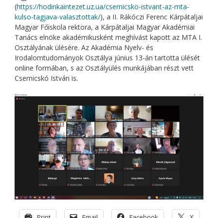
(
https://hodinkaintezet.uz.ua/csernicsko-istvant-az-mta-
kulso-tagjava-valasztottak/
), a II. Rákóczi Ferenc Kárpátaljai
Magyar Főiskola rektora, a Kárpátaljai Magyar Akadémiai
Tanács elnöke akadémikusként meghívást kapott az MTA I.
Osztályának ülésére. Az Akadémia Nyelv- és
Irodalomtudományok Osztálya június 13-án tartotta ülését
online formában, s az Osztályülés munkájában részt vett
Csernicskó István is.
Print
Email
Facebook
X