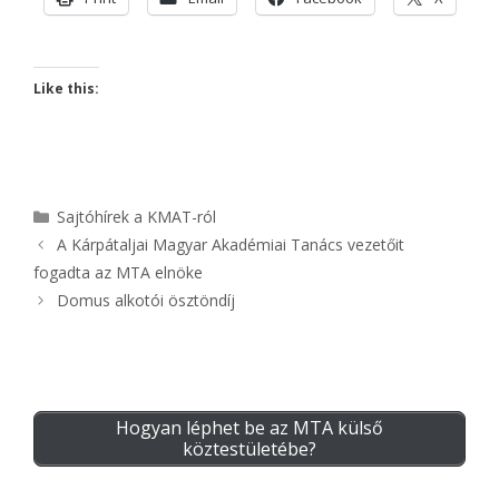
Like this:
Kategória
Sajtóhírek a KMAT-ról
A Kárpátaljai Magyar Akadémiai Tanács vezetőit
fogadta az MTA elnöke
Domus alkotói ösztöndíj
Hogyan léphet be az MTA külső
köztestületébe?