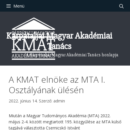
Kilépés
Menü
a
tartalomba
Kárpátaljai Magyar Akadémiai
Tanács
A Kárpátaljai Magyar Akadémiai Tanács honlapja
A KMAT elnöke az MTA I.
Osztályának ülésén
2022. június 14.
Szerző:
admin
Miután a Magyar Tudományos Akadémia (MTA) 2022.
május 2-4. között megtartott 195. közgyűlése az MTA külső
tagjává választotta Csernicskó Istvánt