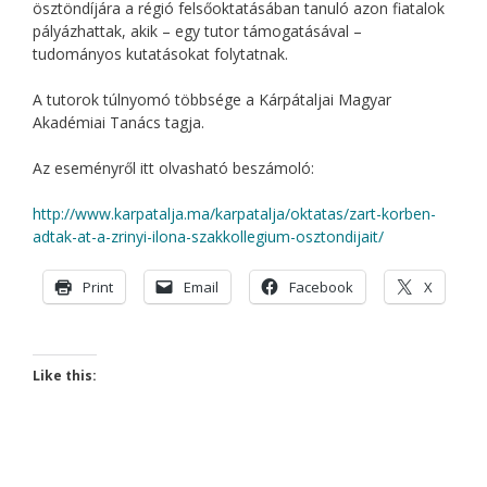
ösztöndíjára a régió felsőoktatásában tanuló azon fiatalok
pályázhattak, akik – egy tutor támogatásával –
tudományos kutatásokat folytatnak.
A tutorok túlnyomó többsége a Kárpátaljai Magyar
Akadémiai Tanács tagja.
Az eseményről itt olvasható beszámoló:
http://www.karpatalja.ma/karpatalja/oktatas/zart-korben-
adtak-at-a-zrinyi-ilona-szakkollegium-osztondijait/
Print
Email
Facebook
X
Like this: