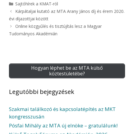
Kategória
Sajtóhírek a KMAT-ról
Kárpátaljai kutató az MTA Arany János díj és érem 2020.
évi díjazottjai között
Online közgyűlés és tisztújítás lesz a Magyar
Tudományos Akadémián
Hogyan léphet be az MTA külső
köztestületébe?
Legutóbbi bejegyzések
Szakmai találkozó és kapcsolatépítés az MKT
kongresszusán
Pósfai Mihály az MTA új elnöke – gratulálunk!