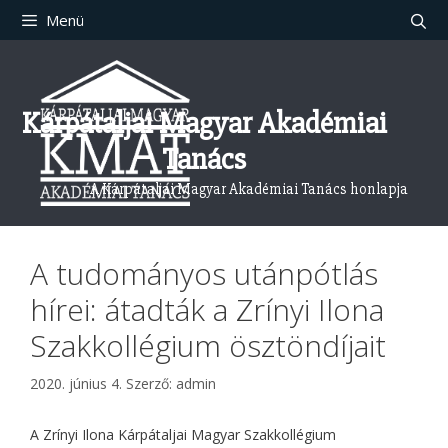
Kilépés
Menü
a
tartalomba
Kárpátaljai Magyar Akadémiai
Tanács
A Kárpátaljai Magyar Akadémiai Tanács honlapja
A tudományos utánpótlás
hírei: átadták a Zrínyi Ilona
Szakkollégium ösztöndíjait
2020. június 4.
Szerző:
admin
A Zrínyi Ilona Kárpátaljai Magyar Szakkollégium