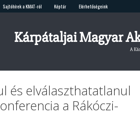
Sajtóhírek a KMAT-ról
Képtár
Elérhetőségeink
Kárpátaljai Magyar A
A Ká
l és elválaszthatatlanul
nferencia a Rákóczi-