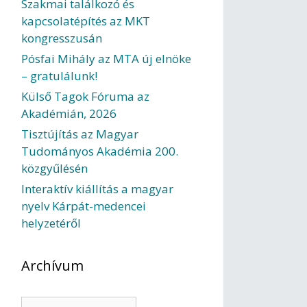
Szakmai találkozó és
kapcsolatépítés az MKT
kongresszusán
Pósfai Mihály az MTA új elnöke
– gratulálunk!
Külső Tagok Fóruma az
Akadémián, 2026
Tisztújítás az Magyar
Tudományos Akadémia 200.
közgyűlésén
Interaktív kiállítás a magyar
nyelv Kárpát-medencei
helyzetéről
Archívum
Archívum