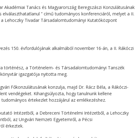
yar Akadémiai Tanács és Magyarország Beregszászi Konzulátusának
s elválaszthatatlanul ” című tudományos konferenciáról, melyet a II.
a, a Lehoczky Tivadar Társadalomtudományi Kutatóközpont
zés 150. évfordulójának alkalmából november 16-án, a II. Rákóczi
a történész, a Történelem- és Társadalomtudományi Tanszék
könyvtár igazgatója nyitotta meg.
gvári Főkonzulátusának konzulja, majd Dr. Rácz Béla, a Rákóczi-
lent vendégeket. Kihangsúlyozta, hogy tanulnunk kellene
 a tudományos értekezlet hozzájárul az emlékezéshez.
utató Intézetből, a Debreceni Történelmi Intézetből, a Lehoczky
tból, az Ungvári Nemzeti Egyetemről, a Pécsi
ól érkeztek.