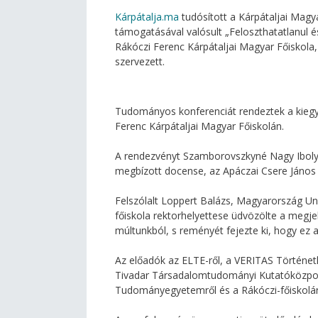
Kárpátalja.ma
tudósított a Kárpátaljai Mag
támogatásával valósult „Feloszthatatlanul é
Rákóczi Ferenc Kárpátaljai Magyar Főiskol
szervezett.
Tudományos konferenciát rendeztek a kiegye
Ferenc Kárpátaljai Magyar Főiskolán.
A rendezvényt Szamborovszkyné Nagy Iboly
megbízott docense, az Apáczai Csere János 
Felszólalt Loppert Balázs, Magyarország Un
főiskola rektorhelyettese üdvözölte a megje
múltunkból, s reményét fejezte ki, hogy ez
Az előadók az ELTE-ről, a VERITAS Történetk
Tivadar Társadalomtudományi Kutatóközpon
Tudományegyetemről és a Rákóczi-főiskolár