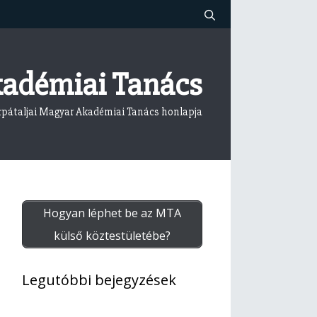
kadémiai Tanács
rpátaljai Magyar Akadémiai Tanács honlapja
Hogyan léphet be az MTA
külső köztestületébe?
Legutóbbi bejegyzések