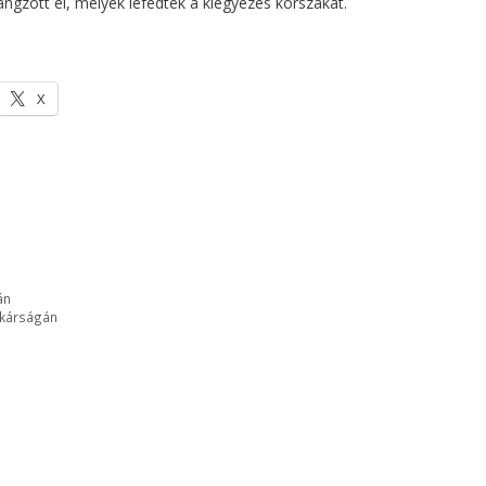
ngzott el, melyek lefedték a kiegyezés korszakát.
X
án
tkárságán