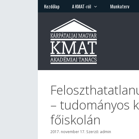
Kilépés
Kezdőlap
A KMAT-ról
Munkaterv
a
tartalomba
Feloszthatatlanu
– tudományos ko
főiskolán
2017. november 17.
Szerző:
admin