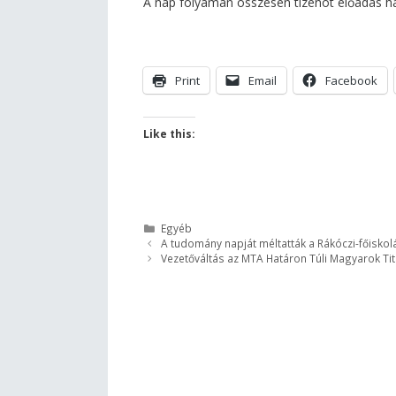
A nap folyamán összesen tizenöt előadás ha
Print
Email
Facebook
Like this:
Kategória
Egyéb
A tudomány napját méltatták a Rákóczi-főiskol
Vezetőváltás az MTA Határon Túli Magyarok Ti