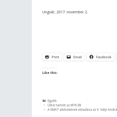
Ungvár, 2017. november 2.
Print
Email
Facebook
Like this:
Kategória
Egyéb
Ülést tartott az MTK EB
A KMAT alelnökének előadása az V. Vályi Andr