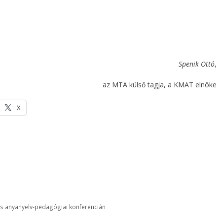
Spenik Ottó
,
az MTA külső tagja, a KMAT elnöke
X
ás anyanyelv-pedagógiai konferencián