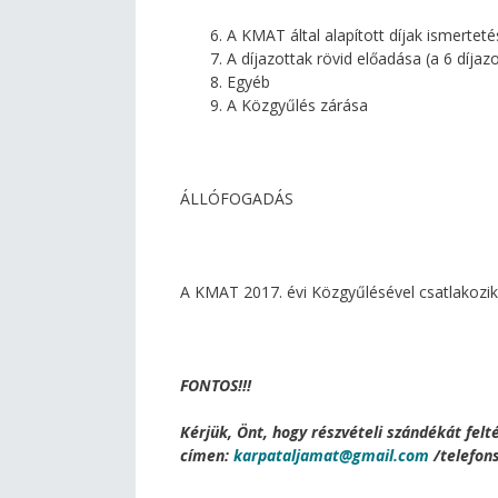
A KMAT által alapított díjak ismertet
A díjazottak rövid előadása (a 6 díj
Egyéb
A Közgyűlés zárása
ÁLLÓFOGADÁS
A KMAT 2017. évi Közgyűlésével csatlakoz
FONTOS!!!
Kérjük, Önt, hogy részvételi szándékát felt
címen:
karpataljamat@gmail.com
/telefon