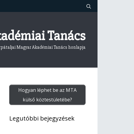
kadémiai Tanács
rpátaljai Magyar Akadémiai Tanács honlapja
Hogyan léphet be az MTA
külső köztestületébe?
Legutóbbi bejegyzések