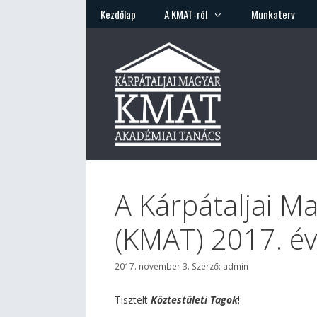
Kilépés
Kezdőlap
A KMAT-ról
Munkaterv
a
tartalomba
A Kárpátaljai M
(KMAT) 2017. év
2017. november 3.
Szerző:
admin
Tisztelt
Köztestületi Tagok
!