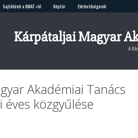
Sajtóhírek a KMAT-ról
Képtár
Elérhetőségeink
Kárpátaljai Magyar A
A Ká
agyar Akadémiai Tanács
i éves közgyűlése