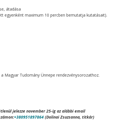
ése, átadása
azott egyenként maximum 10 percben bemutatja kutatásait).
ik a Magyar Tudomány Ünnepe rendezvénysorozathoz.
étlenül jelezze november 25-ig az alábbi email
számon:
+380951897864
(Dolinai Zsuzsanna, titkár)