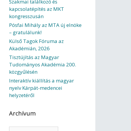
Szakmai találkozó és
kapcsolatépítés az MKT
kongresszusán
Pósfai Mihály az MTA új elnöke
– gratulálunk!
Külső Tagok Fóruma az
Akadémián, 2026
Tisztújítás az Magyar
Tudományos Akadémia 200.
közgyűlésén
Interaktív kiállítás a magyar
nyelv Kárpát-medencei
helyzetéről
Archívum
Archívum