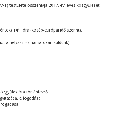
T) testülete összehívja 2017. évi éves közgyűlését.
00
éntek) 14
óra (közép-európai idő szerint).
ót a helyszínről hamarosan küldünk).
özgyűlés óta történtekről
vitatása, elfogadása
elfogadása