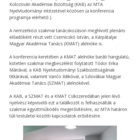
Kolozsvári Akadémiai Bizottság (KAB) az MTA
Nyelvtudományi Intézetével közösen (a konferencia
programja elérhető ).
A nemzetközi szakmai tanácskozáson meghívott plenáris
előadóként részt vett Csernicskó István, a Kárpátaljai
Magyar Akadémiai Tanács (KMAT) alelnöke is.
A konferencia keretében a KMAT alelnöke baráti hangulatú,
kötetlen szakmai megbeszélést folytatott Tódor Erika
Máriával, a KAB Nyelvtudományi Szakbizottságának
titkárával, valamint Vančo Ildikóval, a Szlovákiai Magyar
Akadémiai Tanács (SZMAT) alelnökével.
A KAB, a SZMAT és a KMAT Csíkszeredában jelen lévő
nyelvész képviselői ezt a találkozót is felhasználták a
szakmai együttműködés megerősítésére, az MTA határon
túli testületei közötti kapcsolatok erősítésére.