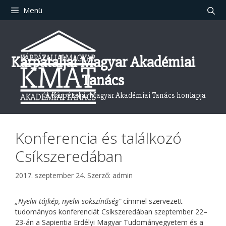
Kilépés
Menü
a
tartalomba
Kárpátaljai Magyar Akadémiai
Tanács
A Kárpátaljai Magyar Akadémiai Tanács honlapja
Konferencia és találkozó
Csíkszeredában
2017. szeptember 24.
Szerző:
admin
„Nyelvi tájkép, nyelvi sokszínűség”
címmel szervezett
tudományos konferenciát Csíkszeredában szeptember 22–
23-án a Sapientia Erdélyi Magyar Tudományegyetem és a