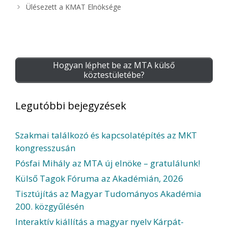
Ülésezett a KMAT Elnöksége
Hogyan léphet be az MTA külső
köztestületébe?
Legutóbbi bejegyzések
Szakmai találkozó és kapcsolatépítés az MKT
kongresszusán
Pósfai Mihály az MTA új elnöke – gratulálunk!
Külső Tagok Fóruma az Akadémián, 2026
Tisztújítás az Magyar Tudományos Akadémia
200. közgyűlésén
Interaktív kiállítás a magyar nyelv Kárpát-