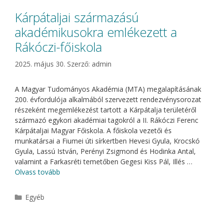
Kárpátaljai származású
akadémikusokra emlékezett a
Rákóczi-főiskola
2025. május 30.
Szerző:
admin
A Magyar Tudományos Akadémia (MTA) megalapításának
200. évfordulója alkalmából szervezett rendezvénysorozat
részeként megemlékezést tartott a Kárpátalja területéről
származó egykori akadémiai tagokról a II. Rákóczi Ferenc
Kárpátaljai Magyar Főiskola. A főiskola vezetői és
munkatársai a Fiumei úti sírkertben Hevesi Gyula, Krocskó
Gyula, Lassú István, Perényi Zsigmond és Hodinka Antal,
valamint a Farkasréti temetőben Gegesi Kiss Pál, Illés …
Olvass tovább
Kategória
Egyéb