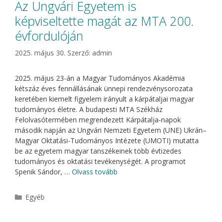
Az Ungvári Egyetem is
képviseltette magát az MTA 200.
évfordulóján
2025. május 30.
Szerző:
admin
2025. május 23-án a Magyar Tudományos Akadémia
kétszáz éves fennállásának ünnepi rendezvénysorozata
keretében kiemelt figyelem irányult a kárpátaljai magyar
tudományos életre. A budapesti MTA Székház
Felolvasótermében megrendezett Kárpátalja-napok
második napján az Ungvári Nemzeti Egyetem (UNE) Ukrán–
Magyar Oktatási-Tudományos Intézete (UMOTI) mutatta
be az egyetem magyar tanszékeinek több évtizedes
tudományos és oktatási tevékenységét. A programot
Spenik Sándor, …
Olvass tovább
Kategória
Egyéb