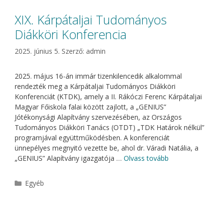
XIX. Kárpátaljai Tudományos
Diákköri Konferencia
2025. június 5.
Szerző:
admin
2025. május 16-án immár tizenkilencedik alkalommal
rendezték meg a Kárpátaljai Tudományos Diákköri
Konferenciát (KTDK), amely a II. Rákóczi Ferenc Kárpátaljai
Magyar Főiskola falai között zajlott, a „GENIUS”
Jótékonysági Alapítvány szervezésében, az Országos
Tudományos Diákköri Tanács (OTDT) „TDK Határok nélkül”
programjával együttműködésben. A konferenciát
ünnepélyes megnyitó vezette be, ahol dr. Váradi Natália, a
„GENIUS” Alapítvány igazgatója …
Olvass tovább
Kategória
Egyéb