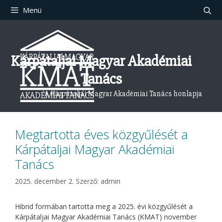
Kilépés
Menü
a
tartalomba
Kárpátaljai Magyar Akadémiai
Tanács
A Kárpátaljai Magyar Akadémiai Tanács honlapja
Megtartotta éves közgyűlését a
Kárpátaljai Magyar Akadémiai
Tanács
2025. december 2.
Szerző:
admin
Hibrid formában tartotta meg a 2025. évi közgyűlését a
Kárpátaljai Magyar Akadémiai Tanács (KMAT) november