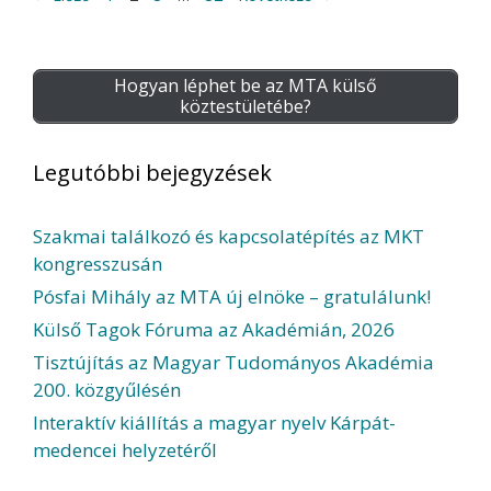
Hogyan léphet be az MTA külső
köztestületébe?
Legutóbbi bejegyzések
Szakmai találkozó és kapcsolatépítés az MKT
kongresszusán
Pósfai Mihály az MTA új elnöke – gratulálunk!
Külső Tagok Fóruma az Akadémián, 2026
Tisztújítás az Magyar Tudományos Akadémia
200. közgyűlésén
Interaktív kiállítás a magyar nyelv Kárpát-
medencei helyzetéről