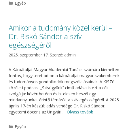
Kategória
Egyéb
Amikor a tudomány közel kerül –
Dr. Riskó Sándor a szív
egészségéről
2025. szeptember 17.
Szerző:
admin
A Kárpátaljai Magyar Akadémiai Tanács számára kiemelten
fontos, hogy teret adjon a kárpátaljai magyar szakemberek
és tudományos gondolkodók megszólalásainak. A KISZó-
közéleti podcast „Szívügyünk” című adása is ezt a célt
szolgálja: közérthetően és hitelesen beszél egy
mindannyiunkat érintő témáról, a szív egészségéről. A 2025.
április 17-én készült adás vendége Dr. Riskó Sándor,
egyetemi docens az Ungvári …
Olvass tovább
Kategória
Egyéb