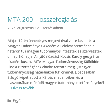
MTA 200 – összefoglalás
2025. augusztus 12.
Szerző:
admin
Május 12-én ünnepélyes megnyitóval vette kezdetét a
Magyar Tudományos Akadémia Felolvasótermében a
határon túli magyar tudományos intézetek és szervezetek
ünnepi hónapja. A nyitóelőadást Kocsis Károly geográfus
akadémikus, az MTA Magyar Tudományosság Külföldön
Elnöki Bizottságának elnöke tartotta meg, „Magyar
tudományosság határainkon túl” címmel. Előadásában
átfogó képet adott a Kárpát-medencében és a
diaszpórában működő magyar tudományos intézményekről
…
Olvass tovább
Kategória
Egyéb