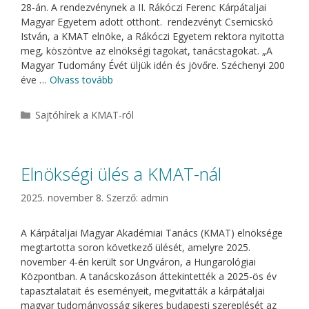
28-án. A rendezvénynek a II. Rákóczi Ferenc Kárpátaljai
Magyar Egyetem adott otthont. rendezvényt Csernicskó
István, a KMAT elnöke, a Rákóczi Egyetem rektora nyitotta
meg, köszöntve az elnökségi tagokat, tanácstagokat. „A
Magyar Tudomány Évét üljük idén és jövőre. Széchenyi 200
éve …
Olvass tovább
Kategória
Sajtóhírek a KMAT-ról
Elnökségi ülés a KMAT-nál
2025. november 8.
Szerző:
admin
A Kárpátaljai Magyar Akadémiai Tanács (KMAT) elnöksége
megtartotta soron következő ülését, amelyre 2025.
november 4-én került sor Ungváron, a Hungarológiai
Központban. A tanácskozáson áttekintették a 2025-ös év
tapasztalatait és eseményeit, megvitatták a kárpátaljai
magyar tudományosság sikeres budapesti szereplését az