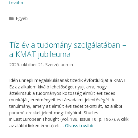
tovább
Kategória
Egyéb
Tíz év a tudomány szolgálatában –
a KMAT jubileuma
2025. október 21.
Szerző:
admin
Idén ünnepli megalakulásának tizedik évfordulóját a KMAT.
Ez az alkalom kiváló lehetőséget nyújt arra, hogy
áttekintsük a tudományos közösség elmúlt évtizedes
munkáját, eredményeit és társadalmi jelentőségét. A
tanulmány, amely az elmúlt évtizedet tekinti át, az alábbi
paraméterekkel jelent meg: folyóirat: Studies
in East European Thought (Vol. 186, Issue 10, p. 1967). A cikk
az alábbi linken érhető el: …
Olvass tovább