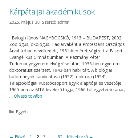
Kárpátaljai akadémikusok
2025. május 30.
Szerző:
admin
Balogh János NAGYBOCSKÓ, 1913 – BUDAPEST, 2002
Zoológus, ökológus. Hadiárvaként a Protestáns Országos
Árvaházban nevelkedett, 1931-ben érettségizett a Fasori
Evangélikus Gimnáziumban. A Pázmány Péter
Tudományegyetem elvégzése után, 1935-ben egyetemi
doktorátust szerzett, 1943-ban habilitált. A biológiai
tudományok kandidátusa (1952), doktora (1954).
Talajzoológiai Kutatócsoport egyik alapítója és vezetője.
1965-ben az MTA levelező tagja, 1966-tól egyetemi tanár,
…
Olvass tovább
Kategória
Egyéb
Oldal
Oldal
Oldal
Oldal
←
Előző
1
2
3
…
32
Következő
→