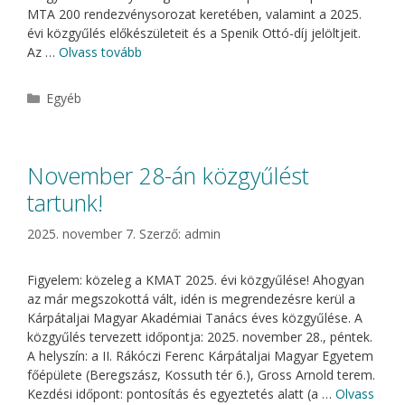
MTA 200 rendezvénysorozat keretében, valamint a 2025.
évi közgyűlés előkészületeit és a Spenik Ottó-díj jelöltjeit.
Az …
Olvass tovább
Kategória
Egyéb
November 28-án közgyűlést
tartunk!
2025. november 7.
Szerző:
admin
Figyelem: közeleg a KMAT 2025. évi közgyűlése! Ahogyan
az már megszokottá vált, idén is megrendezésre kerül a
Kárpátaljai Magyar Akadémiai Tanács éves közgyűlése. A
közgyűlés tervezett időpontja: 2025. november 28., péntek.
A helyszín: a II. Rákóczi Ferenc Kárpátaljai Magyar Egyetem
főépülete (Beregszász, Kossuth tér 6.), Gross Arnold terem.
Kezdési időpont: pontosítás és egyeztetés alatt (a …
Olvass