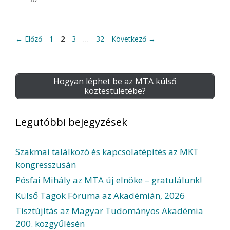
Oldal
Oldal
Oldal
Oldal
←
Előző
1
2
3
…
32
Következő
→
Hogyan léphet be az MTA külső
köztestületébe?
Legutóbbi bejegyzések
Szakmai találkozó és kapcsolatépítés az MKT
kongresszusán
Pósfai Mihály az MTA új elnöke – gratulálunk!
Külső Tagok Fóruma az Akadémián, 2026
Tisztújítás az Magyar Tudományos Akadémia
200. közgyűlésén