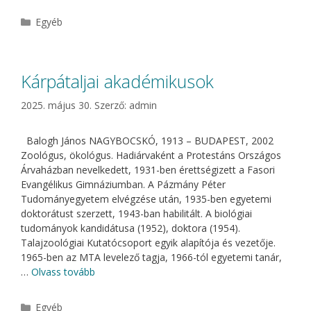
Kategória
Egyéb
Kárpátaljai akadémikusok
2025. május 30.
Szerző:
admin
Balogh János NAGYBOCSKÓ, 1913 – BUDAPEST, 2002
Zoológus, ökológus. Hadiárvaként a Protestáns Országos
Árvaházban nevelkedett, 1931-ben érettségizett a Fasori
Evangélikus Gimnáziumban. A Pázmány Péter
Tudományegyetem elvégzése után, 1935-ben egyetemi
doktorátust szerzett, 1943-ban habilitált. A biológiai
tudományok kandidátusa (1952), doktora (1954).
Talajzoológiai Kutatócsoport egyik alapítója és vezetője.
1965-ben az MTA levelező tagja, 1966-tól egyetemi tanár,
…
Olvass tovább
Kategória
Egyéb