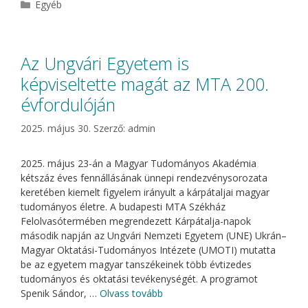
Kategória
Egyéb
Az Ungvári Egyetem is
képviseltette magát az MTA 200.
évfordulóján
2025. május 30.
Szerző:
admin
2025. május 23-án a Magyar Tudományos Akadémia
kétszáz éves fennállásának ünnepi rendezvénysorozata
keretében kiemelt figyelem irányult a kárpátaljai magyar
tudományos életre. A budapesti MTA Székház
Felolvasótermében megrendezett Kárpátalja-napok
második napján az Ungvári Nemzeti Egyetem (UNE) Ukrán–
Magyar Oktatási-Tudományos Intézete (UMOTI) mutatta
be az egyetem magyar tanszékeinek több évtizedes
tudományos és oktatási tevékenységét. A programot
Spenik Sándor, …
Olvass tovább