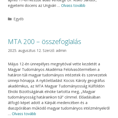
egyetemi docens az Ungvári …
Olvass tovább
Kategória
Egyéb
MTA 200 – összefoglalás
2025. augusztus 12.
Szerző:
admin
Május 12-én ünnepélyes megnyitóval vette kezdetét a
Magyar Tudományos Akadémia Felolvasótermében a
határon túli magyar tudományos intézetek és szervezetek
ünnepi hónapja. A nyitóelőadást Kocsis Károly geográfus
akadémikus, az MTA Magyar Tudományosság Külföldön
Elnöki Bizottságának elnöke tartotta meg, „Magyar
tudományosság határainkon túl” címmel. Előadásában
átfogó képet adott a Kárpát-medencében és a
diaszpórában működő magyar tudományos intézményekről
…
Olvass tovább