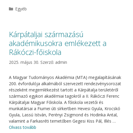
Kategória
Egyéb
Kárpátaljai származású
akadémikusokra emlékezett a
Rákóczi-főiskola
2025. május 30.
Szerző:
admin
A Magyar Tudományos Akadémia (MTA) megalapításának
200. évfordulója alkalmából szervezett rendezvénysorozat
részeként megemlékezést tartott a Kárpátalja területéről
származó egykori akadémiai tagokról a II. Rákóczi Ferenc
Kárpátaljai Magyar Főiskola. A főiskola vezetői és
munkatársai a Fiumei úti sírkertben Hevesi Gyula, Krocskó
Gyula, Lassú István, Perényi Zsigmond és Hodinka Antal,
valamint a Farkasréti temetőben Gegesi Kiss Pál, Illés …
Olvass tovább