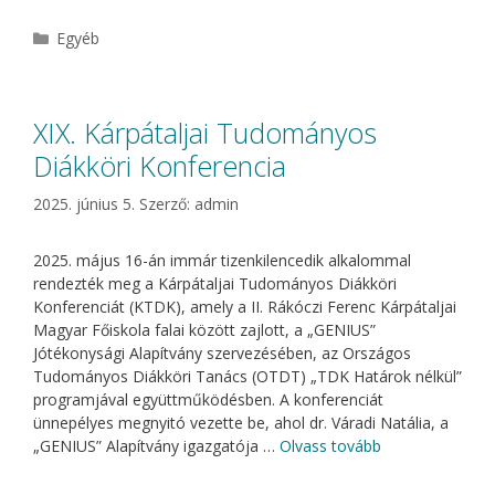
Kategória
Egyéb
XIX. Kárpátaljai Tudományos
Diákköri Konferencia
2025. június 5.
Szerző:
admin
2025. május 16-án immár tizenkilencedik alkalommal
rendezték meg a Kárpátaljai Tudományos Diákköri
Konferenciát (KTDK), amely a II. Rákóczi Ferenc Kárpátaljai
Magyar Főiskola falai között zajlott, a „GENIUS”
Jótékonysági Alapítvány szervezésében, az Országos
Tudományos Diákköri Tanács (OTDT) „TDK Határok nélkül”
programjával együttműködésben. A konferenciát
ünnepélyes megnyitó vezette be, ahol dr. Váradi Natália, a
„GENIUS” Alapítvány igazgatója …
Olvass tovább