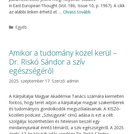
in East European Thought (Vol. 186, Issue 10, p. 1967). A cikk
az alábbi linken érhető el: …
Olvass tovább
Kategória
Egyéb
Amikor a tudomány közel kerül –
Dr. Riskó Sándor a szív
egészségéről
2025. szeptember 17.
Szerző:
admin
A Kárpátaljai Magyar Akadémiai Tanács számára kiemelten
fontos, hogy teret adjon a kárpátaljai magyar szakemberek
és tudományos gondolkodók megszólalásainak. A KISZó-
közéleti podcast „Szívügyünk” című adása is ezt a célt
szolgálja: közérthetően és hitelesen beszél egy
mindannyiunkat érintő témáról, a szív egészségéről. A 2025.
április 17-én készült adás vendége Dr. Riskó Sándor,