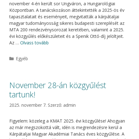
november 4-én került sor Ungváron, a Hungarológiai
Központban. A tanácskozáson áttekintették a 2025-ös év
tapasztalatait és eseményeit, megvitatták a kárpátaljai
magyar tudományosság sikeres budapesti szereplését az
MTA 200 rendezvénysorozat keretében, valamint a 2025.
évi közgyűlés előkészületeit és a Spenik Ottó-díj jelöltjeit.
Az …
Olvass tovább
Kategória
Egyéb
November 28-án közgyűlést
tartunk!
2025. november 7.
Szerző:
admin
Figyelem: közeleg a KMAT 2025. évi közgyűlése! Ahogyan
az már megszokottá vált, idén is megrendezésre kerül a
Kárpátaljai Magyar Akadémiai Tanács éves közgyűlése. A