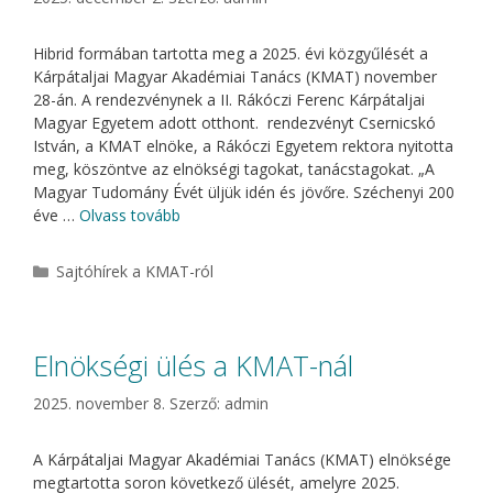
Hibrid formában tartotta meg a 2025. évi közgyűlését a
Kárpátaljai Magyar Akadémiai Tanács (KMAT) november
28-án. A rendezvénynek a II. Rákóczi Ferenc Kárpátaljai
Magyar Egyetem adott otthont. rendezvényt Csernicskó
István, a KMAT elnöke, a Rákóczi Egyetem rektora nyitotta
meg, köszöntve az elnökségi tagokat, tanácstagokat. „A
Magyar Tudomány Évét üljük idén és jövőre. Széchenyi 200
éve …
Olvass tovább
Kategória
Sajtóhírek a KMAT-ról
Elnökségi ülés a KMAT-nál
2025. november 8.
Szerző:
admin
A Kárpátaljai Magyar Akadémiai Tanács (KMAT) elnöksége
megtartotta soron következő ülését, amelyre 2025.