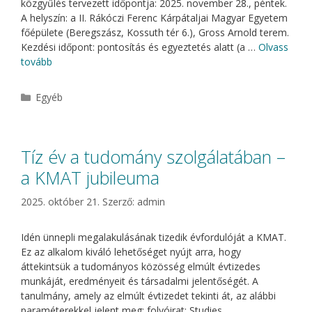
közgyűlés tervezett időpontja: 2025. november 28., péntek.
A helyszín: a II. Rákóczi Ferenc Kárpátaljai Magyar Egyetem
főépülete (Beregszász, Kossuth tér 6.), Gross Arnold terem.
Kezdési időpont: pontosítás és egyeztetés alatt (a …
Olvass
tovább
Kategória
Egyéb
Tíz év a tudomány szolgálatában –
a KMAT jubileuma
2025. október 21.
Szerző:
admin
Idén ünnepli megalakulásának tizedik évfordulóját a KMAT.
Ez az alkalom kiváló lehetőséget nyújt arra, hogy
áttekintsük a tudományos közösség elmúlt évtizedes
munkáját, eredményeit és társadalmi jelentőségét. A
tanulmány, amely az elmúlt évtizedet tekinti át, az alábbi
paraméterekkel jelent meg: folyóirat: Studies