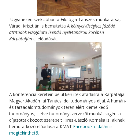
Ugyanezen szekcióban a Filológia Tanszék munkatársa,
Váradi Krisztián is bemutatta A
kétnyelvűséghez fűződő
attitűdök vizsgálata leendő nyelvtanárok körében
Kárpátalján
c. előadását.
A konferencia keretein belül kerültek átadásra a Kárpátaljai
Magyar Akadémiai Tanács idei tudományos díjai. A humán-
és társadalomtudományok terén elért kiemelkedő
tudományos, illetve tudományszervezői munkásságért a
díjazottak között szerepelt Hires-László Kornélia is, akinek
bemutatkozó előadása a KMAT
Facebook oldalán is
megtekinthető.