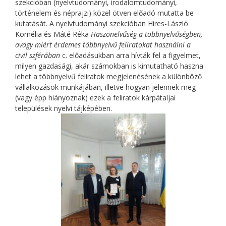
szekcióban (nyelvtudományi, irodalomtudományi,
történelem és néprajzi) közel ötven előadó mutatta be
kutatását. A nyelvtudományi szekcióban Hires-László
Kornélia és Máté Réka
Haszonelvűség a többnyelvűségben,
avagy miért érdemes többnyelvű feliratokat használni a
civil
szférában
c. előadásukban arra hívták fel a figyelmet,
milyen gazdasági, akár számokban is kimutatható haszna
lehet a többnyelvű feliratok megjelenésének a különböző
vállalkozások munkájában, illetve hogyan jelennek meg
(vagy épp hiányoznak) ezek a feliratok kárpátaljai
települések nyelvi tájképében.