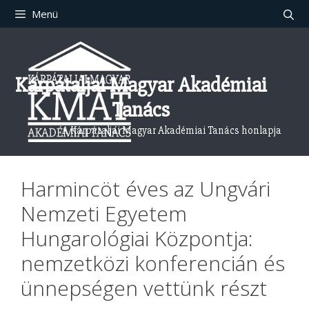
Kilépés
Menü
a
tartalomba
Kárpátaljai Magyar Akadémiai
Tanács
A Kárpátaljai Magyar Akadémiai Tanács honlapja
Harmincöt éves az Ungvári
Nemzeti Egyetem
Hungarológiai Központja:
nemzetközi konferencián és
ünnepségen vettünk részt