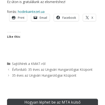
Ez úton is gratulálunk az elismeréshez!
forrás:
hodinkaintezet.ua
Print
Email
Facebook
X
Like this:
Kategória
Sajtóhírek a KMAT-ról
Évforduló: 35 éves az Ungvári Hungarológiai Központ
35 éves az Ungvári Hungarológiai Központ
Hogyan léphet be az MTA külső