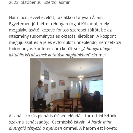
2023. október 30.
Szerző:
admin
Harmincöt évvel ezelőtt, az akkori Ungvári Állami
Egyetemen jött létre a Hungarológiai Központ, mely
megalakulásától kezdve fontos szerepet töltött be az
intézmény tudományos és oktatási életében. A központ
megújulását és a jeles évfordulót ünneplendő, nemzetközi
tudományos konferenciára került sor „
A hungarológia
aktuális kérdéseinek kutatása napjainkban
” címmel.
A tanácskozás plenáris ülésén előadást tartott intéztünk
szakmai tanácsadója, Csernicskó István,
A határ mint
divergáló tényező a nyelvben
címmel. A három ezt követő