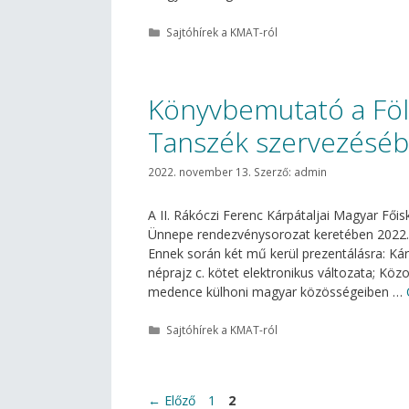
Kategória
Sajtóhírek a KMAT-ról
Könyvbemutató a Fö
Tanszék szervezésé
2022. november 13.
Szerző:
admin
A II. Rákóczi Ferenc Kárpátaljai Magyar F
Ünnepe rendezvénysorozat keretében 2022. 
Ennek során két mű kerül prezentálásra: K
néprajz c. kötet elektronikus változata; Köz
medence külhoni magyar közösségeiben …
Kategória
Sajtóhírek a KMAT-ról
Oldal
Oldal
←
Előző
1
2