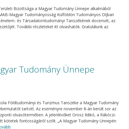
erületi Bizottsága a Magyar Tudomány Ünnepe alkalmából
t MAB-Magyar Tudományosság Külföldön Tudományos Díjban
Történelem- és Társadalomtudományi Tanszékének docensét, az
etőjét. További részleteket itt olvashatók. Gratulálunk az
agyar Tudomány Ünnepe
őiskola Földtudományi és Turizmus Tanszéke a Magyar Tudomány
emutatót tartott. Az eseményre november 8-án került sor az
ponti olvasótermében. A jelenlévőket Orosz Ildikó, a Rákóczi-
tott kötetek fontosságáról szólt. „A Magyar Tudomány Ünnepén
tovább