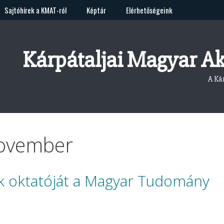
Sajtóhírek a KMAT-ról
Képtár
Elérhetőségeink
Kárpátaljai Magyar A
A Ká
ovember
nk oktatóját a Magyar Tudomány