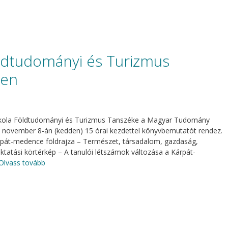
ldtudományi és Turizmus
ben
őiskola Földtudományi és Turizmus Tanszéke a Magyar Tudomány
november 8-án (kedden) 15 órai kezdettel könyvbemutatót rendez.
árpát-medence földrajza – Természet, társadalom, gazdaság,
oktatási körtérkép – A tanulói létszámok változása a Kárpát-
Olvass tovább