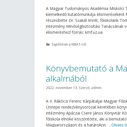
A Magyar Tudományos Akadémia Miskolci T
kiemelkedő kutatómunkája elismerésekén
részesítette Dr. Szakál Imrét, főiskolánk 
intézmény Minőségbiztosítási Tanácsának vez
elismeréshez! forrás: kmf.uz.ua
Kategória
Sajtóhírek a KMAT-ról
Könyvbemutató a M
alkalmából
2022. november 13.
Szerző:
admin
A II. Rákóczi Ferenc Kárpátaljai Magyar F
Ünnepe rendezvénysorozat keretében könyvb
intézmény Apáczai Csere János Könyvtár Köz
főiskola elnöke köszöntötte, aki a bemuta
Magyarországon és a határokon …
Olvass 