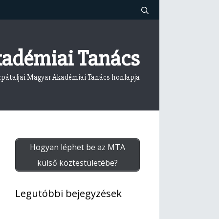
kadémiai Tanács
rpátaljai Magyar Akadémiai Tanács honlapja
Hogyan léphet be az MTA
külső köztestületébe?
Legutóbbi bejegyzések