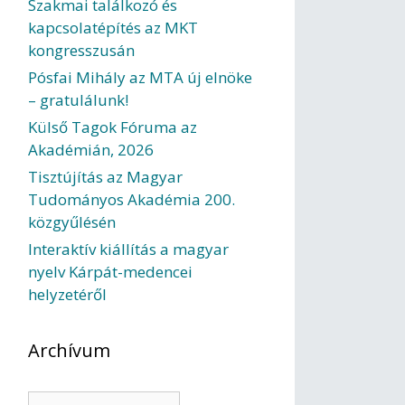
Szakmai találkozó és
kapcsolatépítés az MKT
kongresszusán
Pósfai Mihály az MTA új elnöke
– gratulálunk!
Külső Tagok Fóruma az
Akadémián, 2026
Tisztújítás az Magyar
Tudományos Akadémia 200.
közgyűlésén
Interaktív kiállítás a magyar
nyelv Kárpát-medencei
helyzetéről
Archívum
Archívum