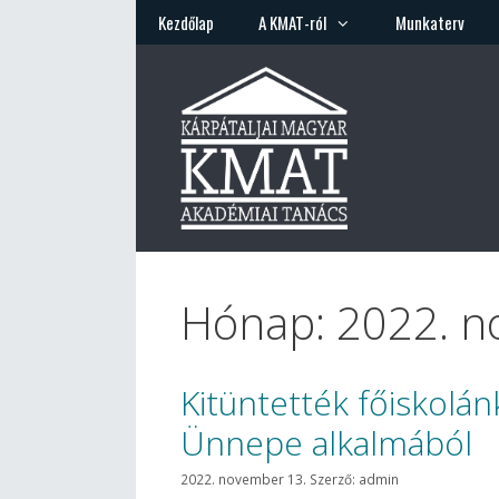
Kilépés
Kezdőlap
A KMAT-ról
Munkaterv
a
tartalomba
Hónap:
2022. n
Kitüntették főiskolá
Ünnepe alkalmából
2022. november 13.
Szerző:
admin