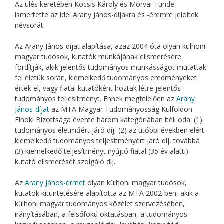
Az ülés keretében Kocsis Károly és Morvai Tünde
ismertette az idei Arany János-díjakra és -éremre jelöltek
névsorát.
Az Arany János-díjat alapítása, azaz 2004 óta olyan külhoni
magyar tudósok, kutatók munkájának elismerésére
fordítják, akik jelentős tudományos munkásságot mutattak
fel életük során, kiemelkedő tudományos eredményeket
értek el, vagy fiatal kutatóként hoztak létre jelentős
tudományos teljesítményt. Ennek megfelelően az
Arany
János-díjat
az MTA Magyar Tudományosság Külföldön
Elnöki Bizottsága évente három kategóriában ítéli oda: (1)
tudományos életműért járó díj, (2) az utóbbi években elért
kiemelkedő tudományos teljesítményért járó díj, továbbá
(3) kiemelkedő teljesítményt nyújtó fiatal (35 év alatti)
kutató elismerését szolgáló díj.
Az
Arany János-érmet
olyan külhoni magyar tudósok,
kutatók kitüntetésére alapította az MTA 2002-ben, akik a
külhoni magyar tudományos közélet szervezésében,
irányításában, a felsőfokú oktatásban, a tudományos