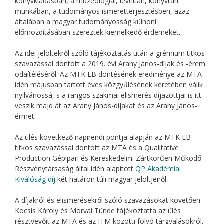
könyvkiadásban, a muzeológiai, levéltári, könyvtári
munkában, a tudományos ismeretterjesztésben, azaz
általában a magyar tudományosság külhoni
előmozdításában szereztek kiemelkedő érdemeket.
Az idei jelöltekről szóló tájékoztatás után a grémium titkos
szavazással döntött a 2019. évi Arany János-díjak és -érem
odaítéléséről. Az MTK EB döntésének eredménye az MTA
idén májusban tartott éves közgyűlésének keretében válik
nyilvánossá, s a rangos szakmai elismerés díjazottjai is itt
veszik majd át az Arany János-díjakat és az Arany János-
érmet.
Az ülés következő napirendi pontja alapján az MTK EB
titkos szavazással döntött az MTA és a Qualitative
Production Gépipari és Kereskedelmi Zártkörűen Működő
Részvénytársaság által idén alapított
QP Akadémiai
Kiválóság díj
két határon túli magyar jelöltjeiről.
A díjakról és elismerésekről szóló szavazásokat követően
Kocsis Károly és Morvai Tünde tájékoztatta az ülés
résztvevőit az MTA és az ITM közötti folyó tárgyalásokról,