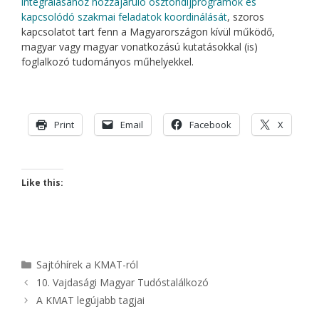
integrálásához hozzájáruló ösztöndíjprogramok és
kapcsolódó szakmai feladatok koordinálását
, szoros
kapcsolatot tart fenn a Magyarországon kívül működő,
magyar vagy magyar vonatkozású kutatásokkal (is)
foglalkozó tudományos műhelyekkel.
Print
Email
Facebook
X
Like this:
Kategória
Sajtóhírek a KMAT-ról
10. Vajdasági Magyar Tudóstalálkozó
A KMAT legújabb tagjai