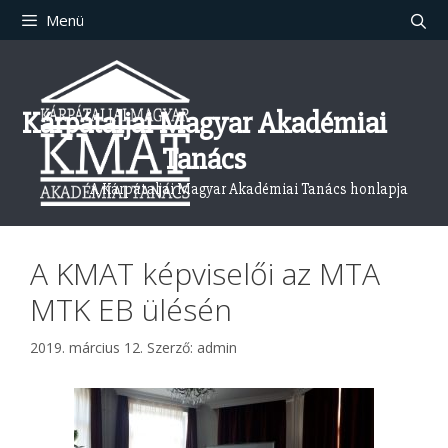
Kilépés
Menü
a
tartalomba
Kárpátaljai Magyar Akadémiai
Tanács
A Kárpátaljai Magyar Akadémiai Tanács honlapja
A KMAT képviselői az MTA
MTK EB ülésén
2019. március 12.
Szerző:
admin