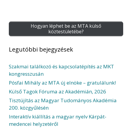
Hogyan léphet be az MTA külső
köztestületébe?
Legutóbbi bejegyzések
Szakmai találkozó és kapcsolatépítés az MKT
kongresszusán
Pósfai Mihály az MTA új elnöke – gratulálunk!
Külső Tagok Fóruma az Akadémián, 2026
Tisztújítás az Magyar Tudományos Akadémia
200. közgyűlésén
Interaktív kiállítás a magyar nyelv Kárpát-
medencei helyzetéről