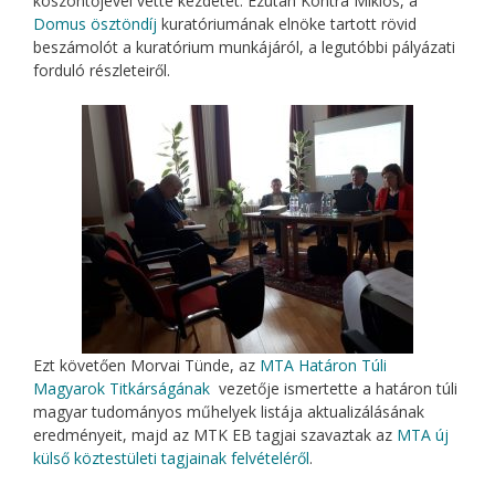
köszöntőjével vette kezdetét. Ezután Kontra Miklós, a
Domus ösztöndíj
kuratóriumának elnöke tartott rövid
beszámolót a kuratórium munkájáról, a legutóbbi pályázati
forduló részleteiről.
Ezt követően Morvai Tünde, az
MTA Határon Túli
Magyarok Titkárságának
vezetője ismertette a határon túli
magyar tudományos műhelyek listája aktualizálásának
eredményeit, majd az MTK EB tagjai szavaztak az
MTA új
külső köztestületi tagjainak felvételéről
.