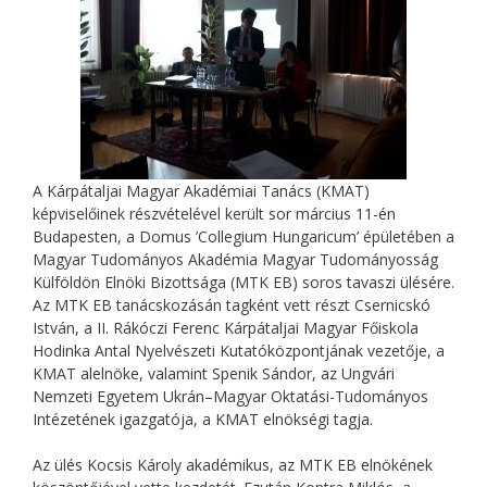
A Kárpátaljai Magyar Akadémiai Tanács (KMAT)
képviselőinek részvételével került sor március 11-én
Budapesten, a Domus ’Collegium Hungaricum’ épületében a
Magyar Tudományos Akadémia Magyar Tudományosság
Külföldön Elnöki Bizottsága (MTK EB) soros tavaszi ülésére.
Az MTK EB tanácskozásán tagként vett részt Csernicskó
István, a II. Rákóczi Ferenc Kárpátaljai Magyar Főiskola
Hodinka Antal Nyelvészeti Kutatóközpontjának vezetője, a
KMAT alelnöke, valamint Spenik Sándor, az Ungvári
Nemzeti Egyetem Ukrán–Magyar Oktatási-Tudományos
Intézetének igazgatója, a KMAT elnökségi tagja.
Az ülés Kocsis Károly akadémikus, az MTK EB elnökének